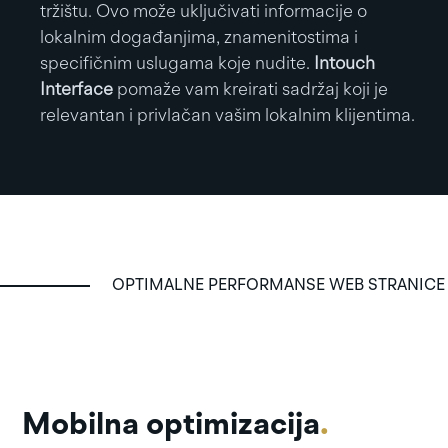
tržištu. Ovo može uključivati informacije o
lokalnim događanjima, znamenitostima i
specifičnim uslugama koje nudite.
Intouch
Interface
pomaže vam kreirati sadržaj koji je
relevantan i privlačan vašim lokalnim klijentima.
OPTIMALNE PERFORMANSE WEB STRANICE
Mobilna optimizacija
.