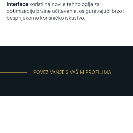
Interface
koristi najnovije tehnologije za
optimizaciju brzine učitavanja, osiguravajući brzo i
besprijekorno korisničko iskustvo.
POVEZIVANJE S VAŠIM PROFILIMA
Integracija društvenih
mreža
.