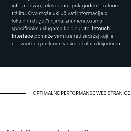
informativan, relevantan i prilagođen lokalnom
tržištu. Ovo može uključivati informacije o
lokalnim događanjima, znamenitostima i
specifičnim uslugama koje nudite.
Intouch
Interface
pomaže vam kreirati sadržaj koji je
relevantan i privlačan vašim lokalnim klijentima.
OPTIMALNE PERFORMANSE WEB STRANICE