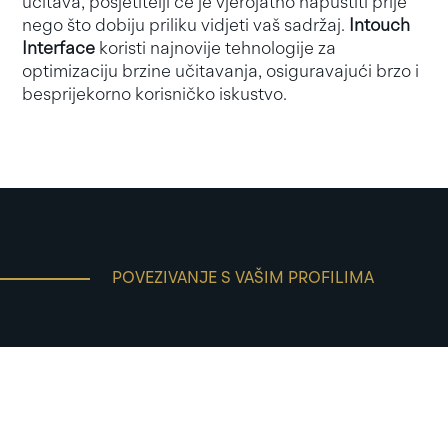
učitava, posjetitelji će je vjerojatno napustiti prije
nego što dobiju priliku vidjeti vaš sadržaj.
Intouch
Interface
koristi najnovije tehnologije za
optimizaciju brzine učitavanja, osiguravajući brzo i
besprijekorno korisničko iskustvo.
POVEZIVANJE S VAŠIM PROFILIMA
Integracija društvenih